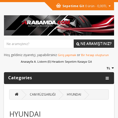
Sepetime Git
0 ürün - 0,00TL
NE ARAMIŞTINIZ?
Hoş geldiniz ziyaretçi, yapabilirsiniz
or
Giriş yapmak
Bir hesap oluşturun
Anasayfa
A. Listem (0)
Hesabım
Sepetim
Kasaya Git
TL
Categories
CAM RÜZGARLIĞI
HYUNDAI
HYUNDAI