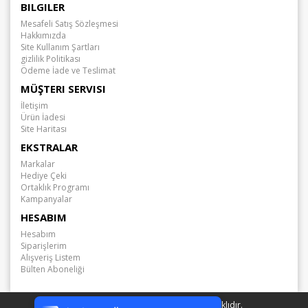
BILGILER
Mesafeli Satış Sözleşmesi
Hakkımızda
Site Kullanım Şartları
gizlilik Politikası
Ödeme İade ve Teslimat
MÜŞTERI SERVISI
İletişim
Ürün İadesi
Site Haritası
EKSTRALAR
Markalar
Hediye Çeki
Ortaklık Programı
Kampanyalar
HESABIM
Hesabım
Siparişlerim
Alışveriş Listem
Bülten Aboneliği
Tek Tıkla Ödeme Kolaylığı
7/24 Canlı Destek
Arabamda.com © 2026 - Tüm Hakları Saklıdır.