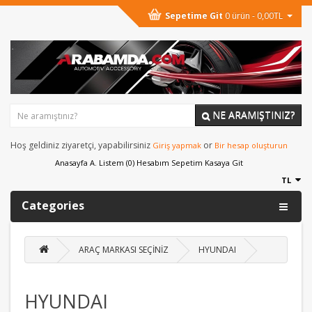
Sepetime Git
0 ürün - 0,00TL
NE ARAMIŞTINIZ?
Hoş geldiniz ziyaretçi, yapabilirsiniz
or
Giriş yapmak
Bir hesap oluşturun
Anasayfa
A. Listem (0)
Hesabım
Sepetim
Kasaya Git
TL
Categories
ARAÇ MARKASI SEÇİNİZ
HYUNDAI
HYUNDAI