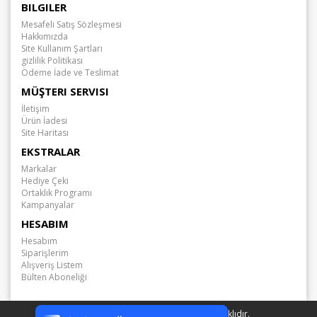
BILGILER
Mesafeli Satış Sözleşmesi
Hakkımızda
Site Kullanım Şartları
gizlilik Politikası
Ödeme İade ve Teslimat
MÜŞTERI SERVISI
İletişim
Ürün İadesi
Site Haritası
EKSTRALAR
Markalar
Hediye Çeki
Ortaklık Programı
Kampanyalar
HESABIM
Hesabım
Siparişlerim
Alışveriş Listem
Bülten Aboneliği
Tek Tıkla Ödeme Kolaylığı
7/24 Canlı Destek
Arabamda.com © 2026 - Tüm Hakları Saklıdır.