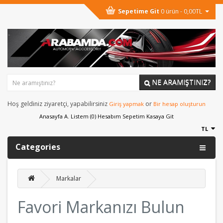
Sepetime Git
0 ürün - 0,00TL
NE ARAMIŞTINIZ?
Hoş geldiniz ziyaretçi, yapabilirsiniz
or
Giriş yapmak
Bir hesap oluşturun
Anasayfa
A. Listem (0)
Hesabım
Sepetim
Kasaya Git
TL
Categories
Markalar
Favori Markanızı Bulun