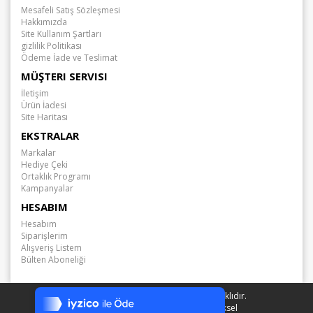
Mesafeli Satış Sözleşmesi
Hakkımızda
Site Kullanım Şartları
gizlilik Politikası
Ödeme İade ve Teslimat
MÜŞTERI SERVISI
İletişim
Ürün İadesi
Site Haritası
EKSTRALAR
Markalar
Hediye Çeki
Ortaklık Programı
Kampanyalar
HESABIM
Hesabım
Siparişlerim
Alışveriş Listem
Bülten Aboneliği
Tek Tıkla Ödeme Kolaylığı
7/24 Canlı Destek
Arabamda.com © 2026 - Tüm Hakları Saklıdır.
Altyapı:
OpenCart
- Türkçe Çeviri:
E-Piksel
%100 Sorunsuz Alışveriş